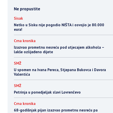
Ne propustite
Sisak
Netko u Sisku nije pogodio NIŠTA i osvojio je 80.000
eura!
Crna kronika
​Izazvao prometnu nesreću pod utjecajem alkohola –
lakše ozlijeđeno dijete
SMŽ
U spomen na Ivana Pereca, Stjepana Bukovca i Davora
Valentića
SMŽ
Petrinja u ponedjeljak slavi Lovrenčevo
Crna kronika
68-godišnjak pijan izazvao prometnu nesreću pa