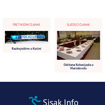
PRETHODNI ČLANAK
SLJEDEĆI ČLANAK
Razbojništvo u Kutini
Održana Kobasijada u
Marinbrodu
Sisak.Info